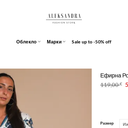
Облекло
Марки
Sale up to -50% off
Ефирна Ро
O
119,00
€
p
w
1
Размер