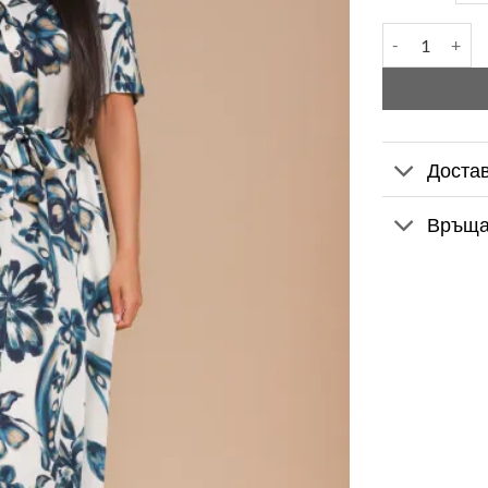
количество з
Доста
Връща