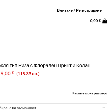
Влизане / Регистриране
0,00
€
кля тип Риза с Флорален Принт и Колан
riginal
Текущата
59,00
€
(115.39 лв.)
rice
цена
as:
е:
19,00 €.
59,00 €.
Какъв е моят
размер?