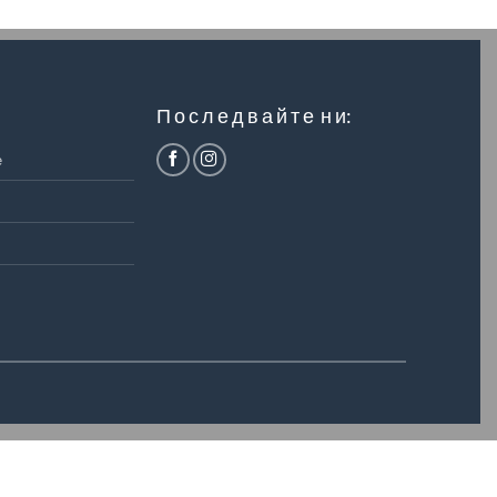
П о с л е д в а й т е н и:
е