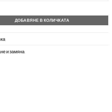
а Ефирна Рокля тип Риза с Флорален Принт и Колан
ДОБАВЯНЕ В КОЛИЧКАТА
вка
не и замяна