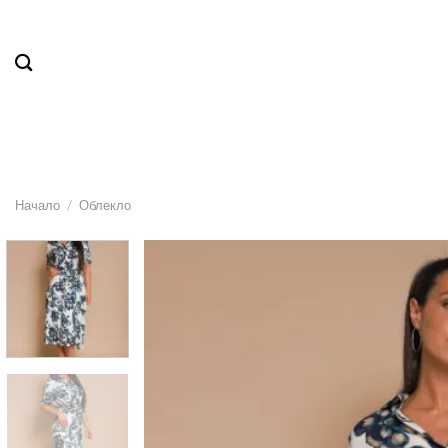
Skip
to
content
Начало
/
Облекло