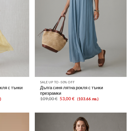
SALE UP TO -50% OFF
кля с тънки
Дълга синя лятна рокля с тънки
презрамки
Original
Текущата
109,00
€
53,00
€
)
(103.66 лв.)
price
цена
was:
е:
109,00 €.
53,00 €.