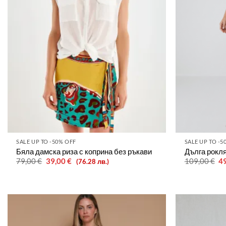
SALE UP TO -50% OFF
SALE UP TO -5
Бяла дамска риза с коприна без ръкави
Дълга рокля
Original
Текущата
Or
79,00
€
39,00
€
109,00
€
4
(76.28 лв.)
price
цена
pr
was:
е:
wa
79,00 €.
39,00 €.
10