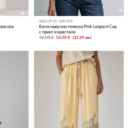
SALE UP TO -50% OFF
 висока
Бяла памучна тениска Pink Leopard Cup
с принт и кристали
Original
Текущата
32,00
€
16,00
€
(31.29 лв.)
price
цена
was:
е:
32,00 €.
16,00 €.