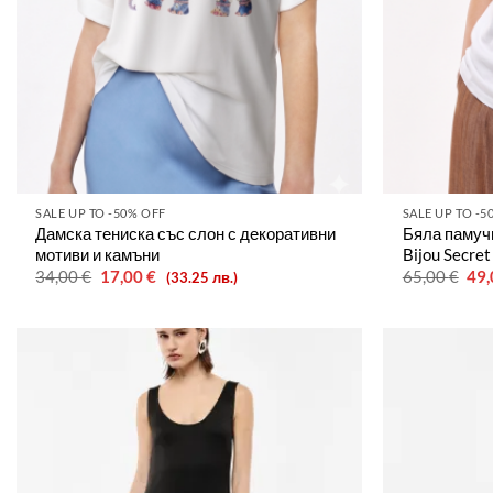
SALE UP TO -50% OFF
SALE UP TO -5
Дамска тениска със слон с декоративни
Бяла памучн
мотиви и камъни
Bijou Secret
Original
Текущата
Ori
34,00
€
17,00
€
65,00
€
49
(33.25 лв.)
price
цена
pri
was:
е:
was
34,00 €.
17,00 €.
65,