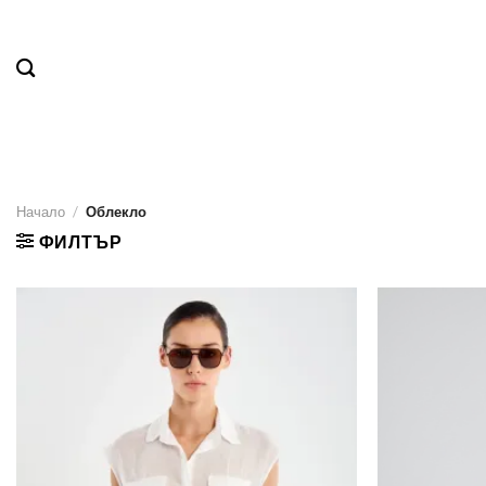
Skip
to
content
Начало
/
Облекло
ФИЛТЪР