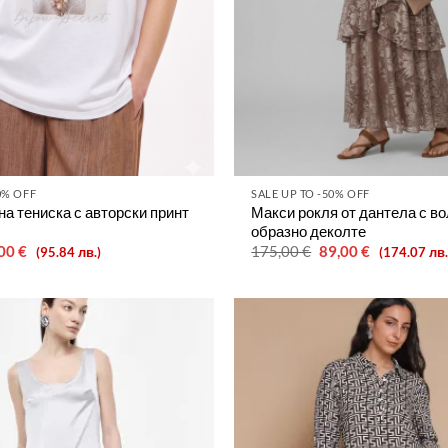
0% OFF
SALE UP TO -50% OFF
а тениска с авторски принт
Макси рокля от дантела с во
образно деколте
ginal
Текущата
Original
Текущата
,00
€
175,00
€
89,00
€
(95.84 лв.)
(174.07 лв.
ce
цена
price
цена
:
е:
was:
е:
00 €.
49,00 €.
175,00 €.
89,00 €.