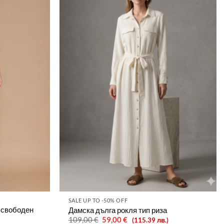
SALE UP TO -50% OFF
 свободен
Дамска дълга рокля тип риза
Original
Текущата
109,00
€
59,00
€
(115.39 лв.)