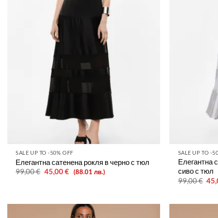
SALE UP TO -50% OFF
SALE UP TO -5
Елегантна с
Елегантна сатенена рокля в черно с тюл
сиво с тюл
Original
Текущата
99,00
€
45,00
€
(88.01 лв.)
price
цена
Ori
99,00
€
45
was:
е:
pri
99,00 €.
45,00 €.
was
99,