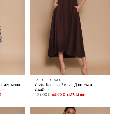
SALE UP TO -50% OFF
Геометрични
Дълга Кафява Рокля с Дантела и
ово
Джобове
Original
Текущата
129,00
€
65,00
€
)
(127.13 лв.)
price
цена
was:
е:
129,00 €.
65,00 €.