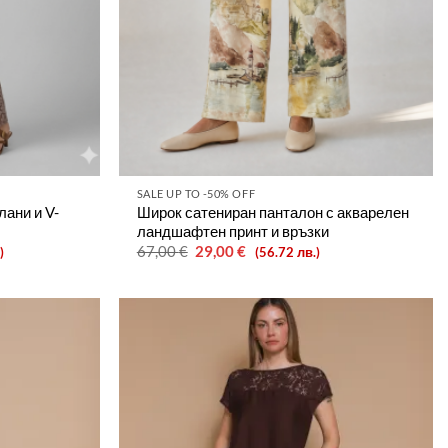
SALE UP TO -50% OFF
лани и V-
Широк сатениран панталон с акварелен
ландшафтен принт и връзки
Original
Текущата
67,00
€
29,00
€
)
(56.72 лв.)
price
цена
was:
е:
67,00 €.
29,00 €.