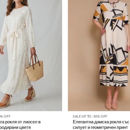
0% OFF
SALE UP TO -50% OFF
а рокля от лиосел в
Елегантна дамска рокля със
бродирани цветя
силует и геометричен принт