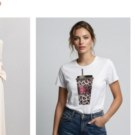
price
цена
)
was:
е:
109,00 €.
59,00 €.