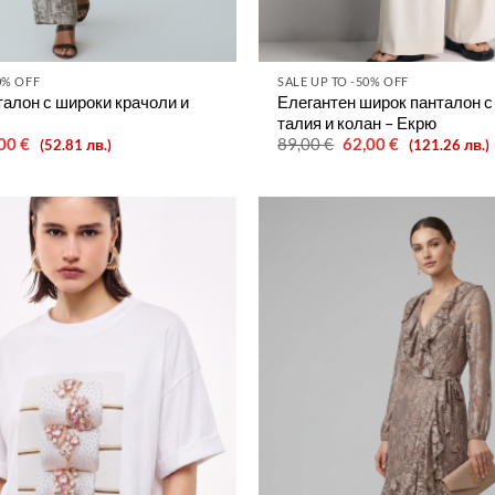
0% OFF
SALE UP TO -50% OFF
алон с широки крачоли и
Елегантен широк панталон с
талия и колан – Екрю
ginal
Текущата
Original
Текущата
,00
€
89,00
€
62,00
€
(52.81 лв.)
(121.26 лв.)
ce
цена
price
цена
:
е:
was:
е:
00 €.
27,00 €.
89,00 €.
62,00 €.