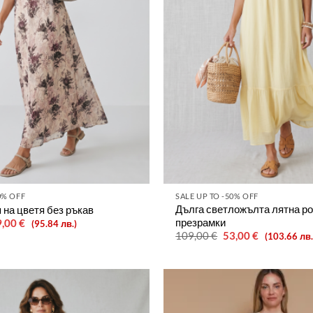
0% OFF
SALE UP TO -50% OFF
Дълга светложълта лятна ро
 на цветя без ръкав
презрамки
iginal
Текущата
9,00
€
(95.84 лв.)
ice
цена
Original
Текущата
109,00
€
53,00
€
(103.66 лв.
s:
е:
price
цена
9,00 €.
49,00 €.
was:
е:
109,00 €.
53,00 €.