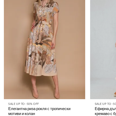
SALE UP TO -50% OFF
SALE UP TO -5
Елегантна риза рокля с тропически
Ефирна дълг
мотиви и колан
кремаво с 