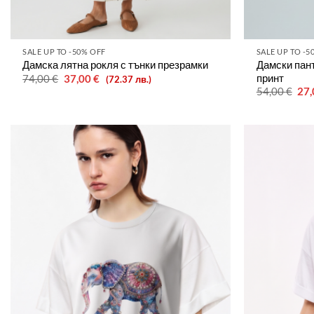
SALE UP TO -50% OFF
SALE UP TO -5
Дамски пант
Дамска лятна рокля с тънки презрамки
принт
Original
Текущата
74,00
€
37,00
€
(72.37 лв.)
price
цена
Ori
54,00
€
27
was:
е:
pri
74,00 €.
37,00 €.
was
54,