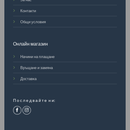
Контакти
Общи условия
Онлайн магазин
Начини на плащане
Връщане и замяна
Доставка
П о с л е д в а й т е н и: