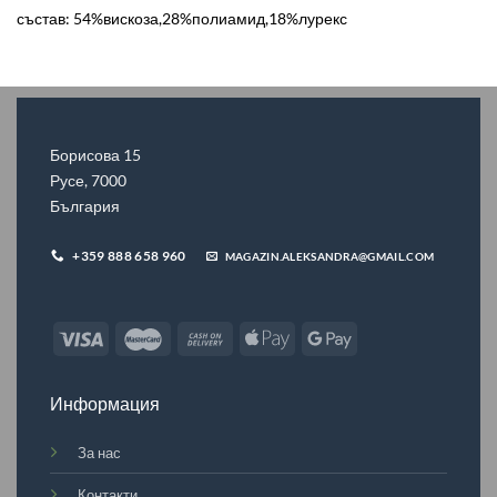
състав: 54%вискоза,28%полиамид,18%лурекс
Борисова 15
Русе, 7000
България
+359 888 658 960
MAGAZIN.ALEKSANDRA@GMAIL.COM
Информация
За нас
Контакти