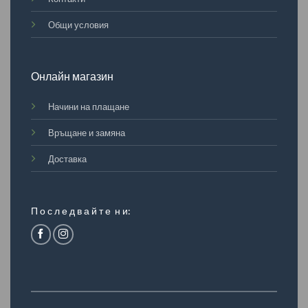
Общи условия
Онлайн магазин
Начини на плащане
Връщане и замяна
Доставка
П о с л е д в а й т е н и: